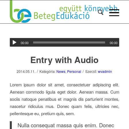
00:00
00:00
Entry with Audio
/
/
2014.05.11.
Kategória:
News
,
Personal
Szerző:
wvadmin
Lorem ipsum dolor sit amet, consectetuer adipiscing elit.
Aenean commodo ligula eget dolor. Aenean massa. Cum
sociis natoque penatibus et magnis dis parturient montes,
nascetur ridiculus mus. Donec quam felis, ultricies nec,
pellentesque eu, pretium quis, sem.
Nulla consequat massa quis enim. Donec