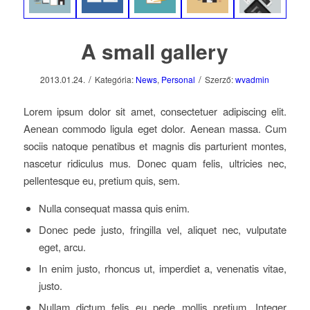
A small gallery
/
/
2013.01.24.
Kategória:
News
,
Personal
Szerző:
wvadmin
Lorem ipsum dolor sit amet, consectetuer adipiscing elit.
Aenean commodo ligula eget dolor. Aenean massa. Cum
sociis natoque penatibus et magnis dis parturient montes,
nascetur ridiculus mus. Donec quam felis, ultricies nec,
pellentesque eu, pretium quis, sem.
Nulla consequat massa quis enim.
Donec pede justo, fringilla vel, aliquet nec, vulputate
eget, arcu.
In enim justo, rhoncus ut, imperdiet a, venenatis vitae,
justo.
Nullam dictum felis eu pede mollis pretium. Integer