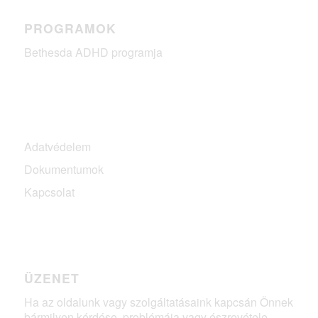
PROGRAMOK
Bethesda ADHD programja
Adatvédelem
Dokumentumok
Kapcsolat
ÜZENET
Ha az oldalunk vagy szolgáltatásaink kapcsán Önnek
bármilyen kérdése, problémája vagy észrevétele,