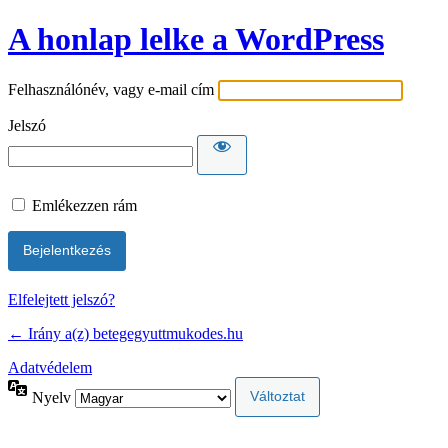
A honlap lelke a WordPress
Felhasználónév, vagy e-mail cím
Jelszó
Emlékezzen rám
Elfelejtett jelszó?
← Irány a(z) betegegyuttmukodes.hu
Adatvédelem
Nyelv